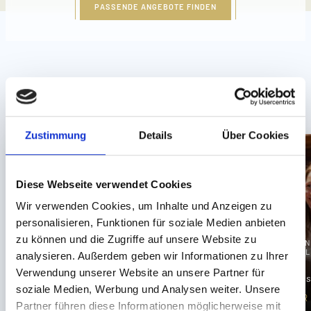
PASSENDE ANGEBOTE FINDEN
Zustimmung
Details
Über Cookies
Diese Webseite verwendet Cookies
Wir verwenden Cookies, um Inhalte und Anzeigen zu
personalisieren, Funktionen für soziale Medien anbieten
VAKANTIE MET HET
HELE GEZIN
zu können und die Zugriffe auf unsere Website zu
GUTSCHEINWELT VON
LEADIN
LÖWE & BÄR
HOTELS 
analysieren. Außerdem geben wir Informationen zu Ihrer
Leading Family Hotel
Verwendung unserer Website an unsere Partner für
Löwe & Bär
Vreugde schenken
Prijs
soziale Medien, Werbung und Analysen weiter. Unsere
NU INCHECKEN
MEER INFORMATIE
MEER
Partner führen diese Informationen möglicherweise mit