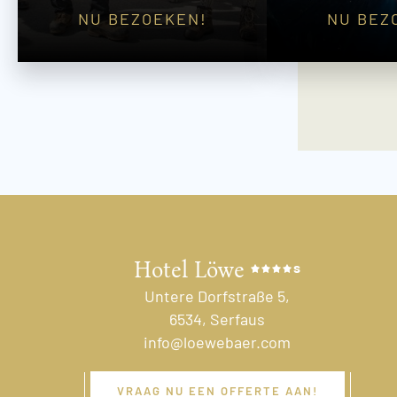
NU BEZOEKEN!
NU BEZ
Hotel Löwe
s
Untere Dorfstraße 5,
6534, Serfaus
info@loewebaer.com
VRAAG NU EEN OFFERTE AAN!