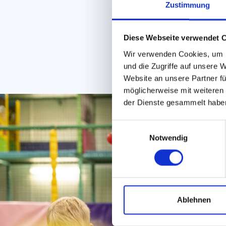
Zustimmung
Diese Webseite verwendet 
Wir verwenden Cookies, um I
und die Zugriffe auf unsere 
Website an unsere Partner fü
möglicherweise mit weiteren
der Dienste gesammelt habe
E
Notwendig
i
n
w
i
l
l
Ablehnen
i
g