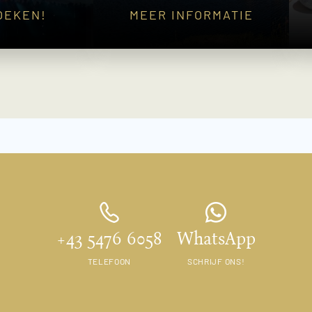
OEKEN!
MEER INFORMATIE
+43 5476 6058
WhatsApp
TELEFOON
SCHRIJF ONS!