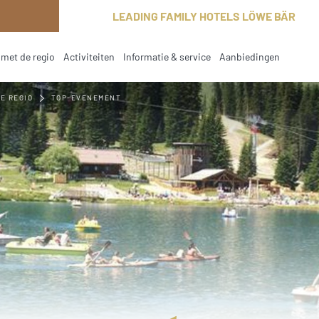
LEADING FAMILY HOTELS LÖWE BÄR
met de regio
Activiteiten
Informatie & service
Aanbiedingen
E REGIO
TOP-EVENEMENT