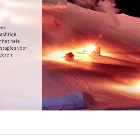
een
rachtige
 het hele
stapjes voor
deren.