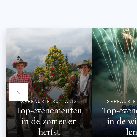
SERFAUS-FISS-LADIS
SERFAUS-F
Top-evenementen
Top-eve
in de zomer en
in de wi
herfst
len