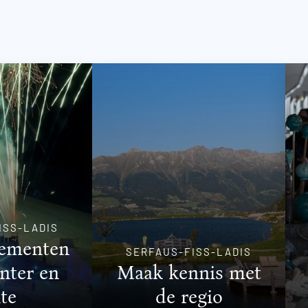
ISS-LADIS
nementen
SERFAUS-FISS-LADIS
nter en
Maak kennis met
te
de regio