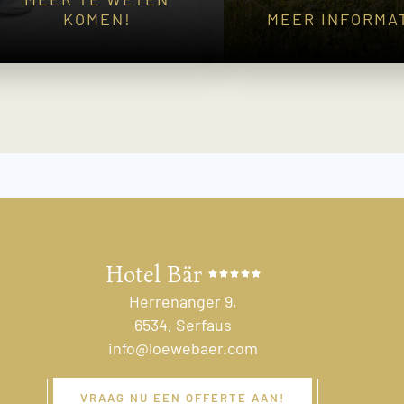
KOMEN!
MEER INFORMAT
Hotel Bär
Herrenanger 9,
6534, Serfaus
info@loewebaer.com
VRAAG NU EEN OFFERTE AAN!