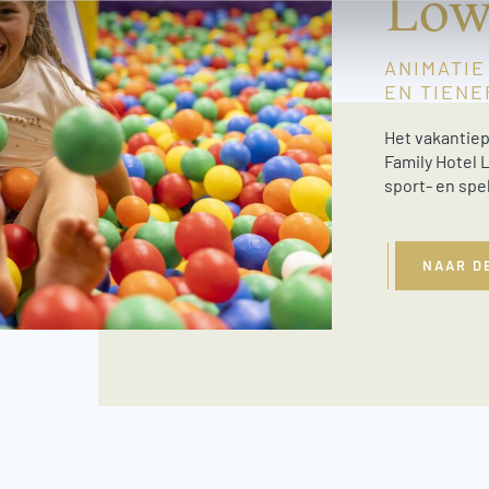
Löw
ANIMATIE
EN TIENE
Het vakantie
Family Hotel 
sport- en spe
NAAR D