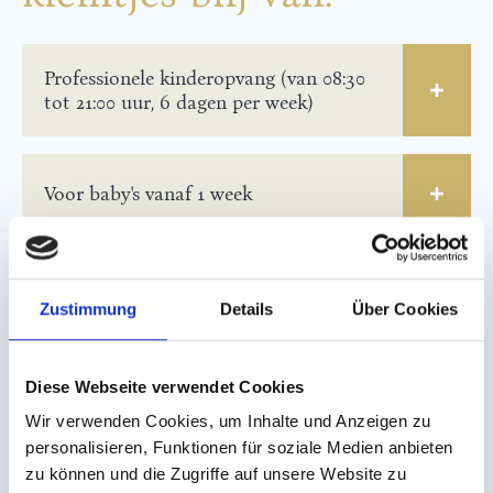
Professionele kinderopvang (van 08:30
tot 21:00 uur, 6 dagen per week)
Voor baby's vanaf 1 week
Binnenspeeltuin: 2.000 m² spel en
avontuur
Zustimmung
Details
Über Cookies
Diese Webseite verwendet Cookies
Haal het doek maar op:
avondprogramma voor de kinderen
Wir verwenden Cookies, um Inhalte und Anzeigen zu
personalisieren, Funktionen für soziale Medien anbieten
zu können und die Zugriffe auf unsere Website zu