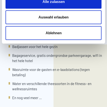
in alle kamers
Alle zulassen
a
Buggy's, draagzakken, e-mountainbikes en
u
kinderfietskarren (in de zomer)
s
Auswahl erlauben
w
Babyhoek en "Baby by Night" met HIPP-producten, 24 uur
a
per dag
Ablehnen
h
Babystoeltjes, wipstoeltjes en slabbetjes in alle restaurants
l
Badjassen voor het hele gezin
Bagageservice, gratis ondergrondse parkeergarage, wifi in
het hele hotel
Wasruimte voor de gasten en e-laadstations (tegen
betaling)
Water en verschillende theesoorten in de fitness- en
wellnessruimtes
En nog veel meer …