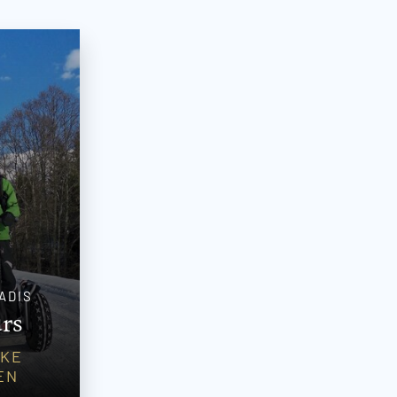
ADIS
rs
JKE
EN