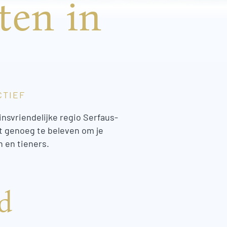
ten in
CTIEF
insvriendelijke regio Serfaus-
lt genoeg te beleven om je
n en tieners.
d