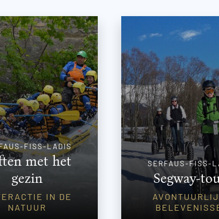
FAUS-FISS-LADIS
ften met het
SERFAUS-FISS-L
gezin
Segway-tou
ERACTIE IN DE
AVONTUURLI
NATUUR
BELEVENISS