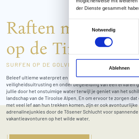
möglicherweise mit weiteren
der Dienste gesammelt habe
Raften met het ge
E
Notwendig
i
n
op de Tiroolse In
w
i
l
SURFEN OP DE GOLVEN MET HET HELE GEZ
l
Ablehnen
i
Beleef ultieme waterpret en ga raften op de Inn in Tirol! Voo
g
veiligheidsuitrusting en onder begeleiding van een ervaren g
u
jullie door het onstuimige water terwijl je geniet van het sch
n
landschap van de Tiroolse Alpen. En om ervoor te zorgen da
g
met veel lef aan hun trekken komen, zijn er ook avontuurlijke
adrenalinejunkies door de Tösener Schlucht voor spannende
s
vakantieavonturen op het wilde water.
a
u
s