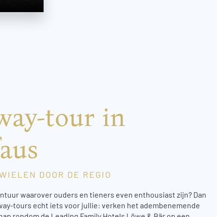
way-tour in
faus
WIELEN DOOR DE REGIO
ontuur waarover ouders en tieners even enthousiast zijn? Dan
way-tours echt iets voor jullie: verken het adembenemende
hap rondom de Leading Family Hotels Löwe & Bär op een