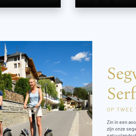
Seg
Ser
OP TWEE 
Zin in een av
zijn onze seg
natuurlandsc