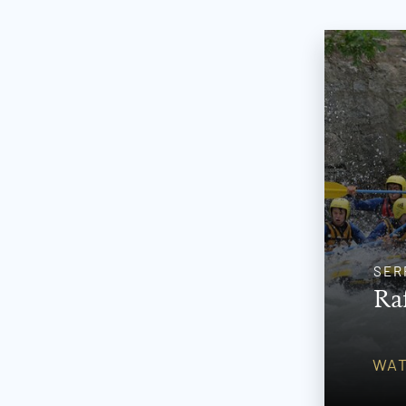
SER
Ra
WAT