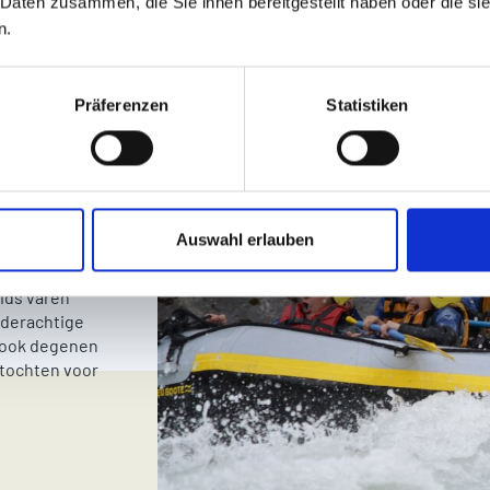
 Daten zusammen, die Sie ihnen bereitgestellt haben oder die s
n.
zin
Präferenzen
Statistiken
n
IN
Auswahl erlauben
rzien van een
ids varen
ilderachtige
t ook degenen
 tochten voor