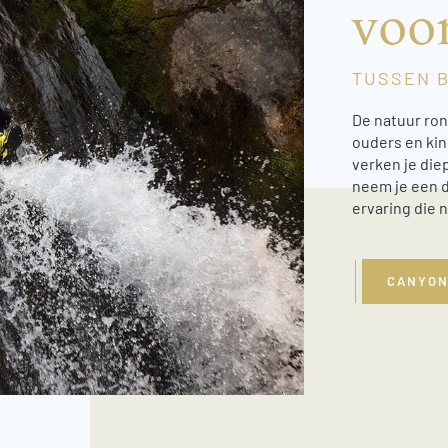
voo
TUSSEN 
De natuur ron
ouders en kin
verken je die
neem je een d
ervaring die 
CANYON