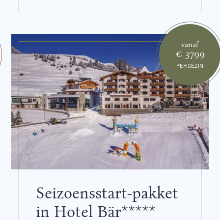
vanaf
€ 3799
PER GEZIN
Seizoensstart-pakket
in Hotel Bär*****