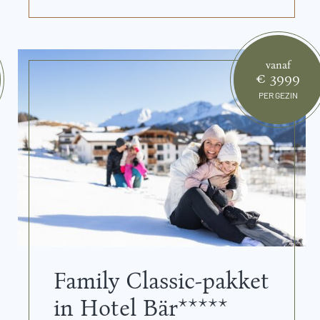
vanaf
€ 3999
PER GEZIN
Family Classic-pakket
in Hotel Bär*****