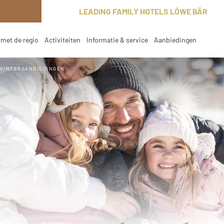
LEADING FAMILY HOTELS LÖWE BÄR
met de regio
Activiteiten
Informatie & service
Aanbiedingen
current
WINTERAANBIEDINGEN