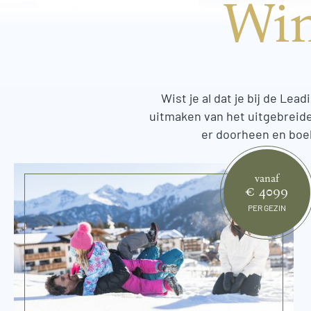
Win
Wist je al dat je bij de Lea
uitmaken van het uitgebreide 
er doorheen en boek
vanaf
€ 4099
PER GEZIN