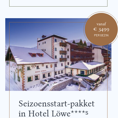
vanaf
€ 3499
PER GEZIN
Seizoensstart-pakket
in Hotel Löwe****ˢ