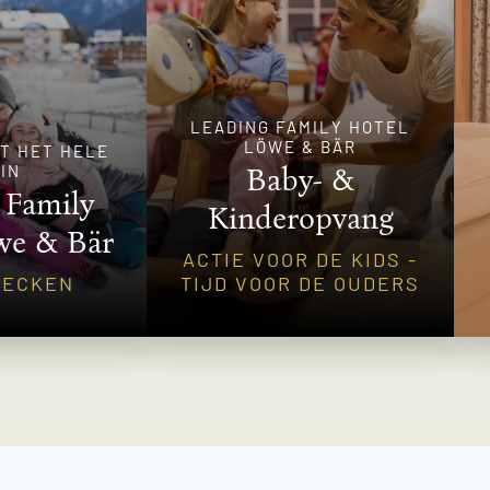
LEADING FAMILY HOTEL
LÖWE & BÄR
T HET HELE
IN
Baby- &
 Family
Kinderopvang
we & Bär
ACTIE VOOR DE KIDS -
HECKEN
TIJD VOOR DE OUDERS