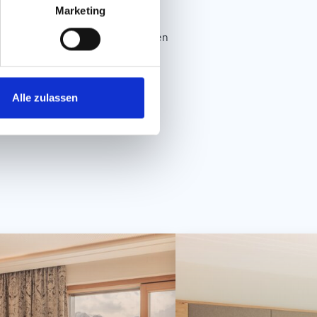
Marketing
en we graag! Stuur ons gewoon een
ilievakantie in Serfaus.
Alle zulassen