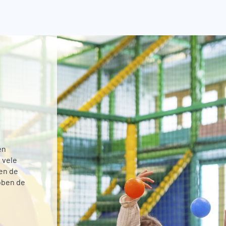
en
 vele
en de
bben de