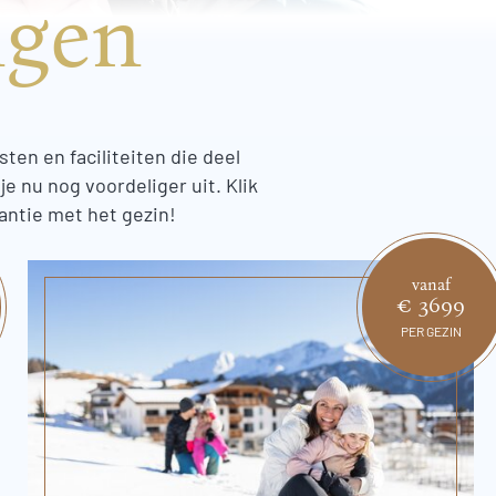
ngen
sten en faciliteiten die deel
e nu nog voordeliger uit. Klik
antie met het gezin!
vanaf
€ 3699
PER GEZIN