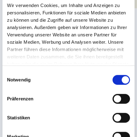
Wir verwenden Cookies, um Inhalte und Anzeigen zu
personalisieren, Funktionen für soziale Medien anbieten
zu können und die Zugriffe auf unsere Website zu
analysieren. Außerdem geben wir Informationen zu Ihrer
Verwendung unserer Website an unsere Partner für
soziale Medien, Werbung und Analysen weiter. Unsere
Partner führen diese Informationen möglicherweise mit
weiteren Daten zusammen, die Sie ihnen bereitgestellt
haben oder die sie im Rahmen Ihrer Nutzung der Dienste
gesammelt haben.
E
Notwendig
Piraten-waterwereld
i
n
met bandenglijbaan
w
Präferenzen
i
l
In de piraten-waterwereld biedt Leading Family Hotel Löwe de
l
Statistiken
kleine gasten spel en avontuur en beleven ze veel plezier. De
onbetwiste topper voor jong en oud is de brede, 60 meter lange
i
bandenglijbaan "Magic Eye". Hij strekt zich uit over vier
g
Marketing