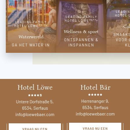
LEADIN
HOTEL 
LEADING FAMILY
HOTEL LÖWE****ˢ
LEADING FAMILY
Cul
HOTEL LÖWE****ˢ
Wellness & sport
SMAAK
Waterwereld
ONTSPANNEN &
VOOR 
GA HET WATER IN
INSPANNEN
K
Hotel Löwe
Hotel Bär
s
Herrenanger 9,
Untere Dorfstraße 5,
6534, Serfaus
6534, Serfaus
info@loewebaer.com
info@loewebaer.com
VRAAG NU EEN
VRAAG NU EEN