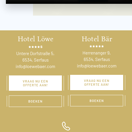
Hotel Löwe
Hotel Bär
s
Herrenanger 9,
Untere Dorfstraße 5,
6534, Serfaus
6534, Serfaus
info@loewebaer.com
info@loewebaer.com
VRAAG NU EEN
VRAAG NU EEN
OFFERTE AAN!
OFFERTE AAN!
BOEKEN
BOEKEN