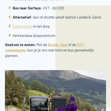
Bus naar Serfaus:
VVT - lijn 220
Alternatief:
taxi of shuttle vanaf station Landeck-Zams
Gratis metro
in het dorp
Verkeersluw dorpscentrum
Goed om te weten:
Met de
Scotty-App
of de
VVT-
routeplanner
kun je je reis met trein en bus gemakkelijk
plannen.