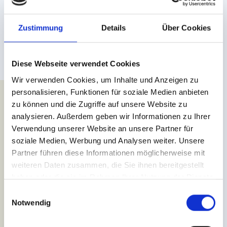
Heel handig
is ook dat onze parkeergarage ondergronds met
het hotel is verbonden. Dat maakt comfortabel in- en uitladen bij
Zustimmung
Details
Über Cookies
elk weertype mogelijk.
Er is ook aan gasten met een elektrische auto gedacht. Zowel in
Diese Webseite verwendet Cookies
Hotel Löwe als in Hotel Bär zijn EV-laadpunten beschikbaar. Er
wordt afgerekend op basis van het verbruik voor de prijs van
€
Wir verwenden Cookies, um Inhalte und Anzeigen zu
0,69 per kWh
.
personalisieren, Funktionen für soziale Medien anbieten
zu können und die Zugriffe auf unsere Website zu
In
Hotel Löwe
ontvangt je de EV-laadchip bij de receptie.
analysieren. Außerdem geben wir Informationen zu Ihrer
De kosten worden op de kamerrekening gezet.
Verwendung unserer Website an unsere Partner für
In
Hotel Bär
bevindt het EV-laadpunt zich in de
soziale Medien, Werbung und Analysen weiter. Unsere
parkeergarage. Je betaalt met je eigen RFID-kaart of met
Partner führen diese Informationen möglicherweise mit
je credit card.
weiteren Daten zusammen, die Sie ihnen bereitgestellt
haben oder die sie im Rahmen Ihrer Nutzung der Dienste
gesammelt haben.
E
Notwendig
i
n