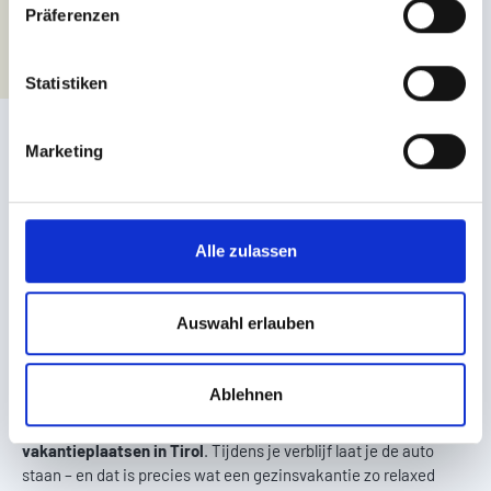
w
Präferenzen
i
l
l
Statistiken
i
g
Marketing
u
n
g
s
Alle zulassen
a
u
s
Auswahl erlauben
Mobiliteit in Serfaus
w
a
GEZINSVAKANTIE IN EEN VERKEERSLUW DORP
Ablehnen
h
l
Serfaus is een van de bekendste
verkeersluwe
vakantieplaatsen in Tirol
. Tijdens je verblijf laat je de auto
staan – en dat is precies wat een gezinsvakantie zo relaxed