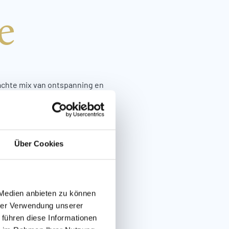
e
S
achte mix van ontspanning en
y's, kinderen en tieners een
nsvriendelijke hotels in Serfaus
Über Cookies
 Medien anbieten zu können
hrer Verwendung unserer
 führen diese Informationen