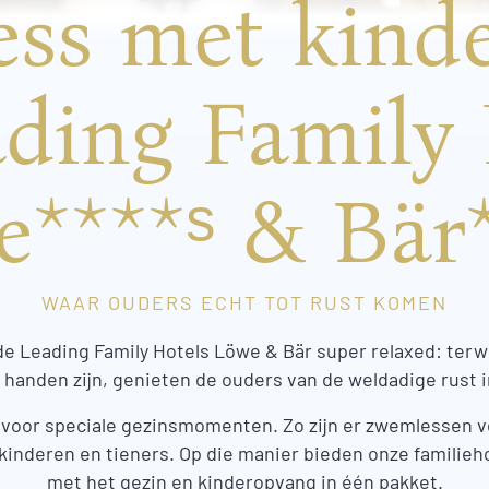
ess met kinde
ading Family 
****ˢ & Bär
WAAR OUDERS ECHT TOT RUST KOMEN
de Leading Family Hotels Löwe & Bär super relaxed: terwij
 handen zijn, genieten de ouders van de weldadige rust i
 voor speciale gezinsmomenten. Zo zijn er zwemlessen v
nderen en tieners. Op die manier bieden onze familiehot
met het gezin en kinderopvang in één pakket.