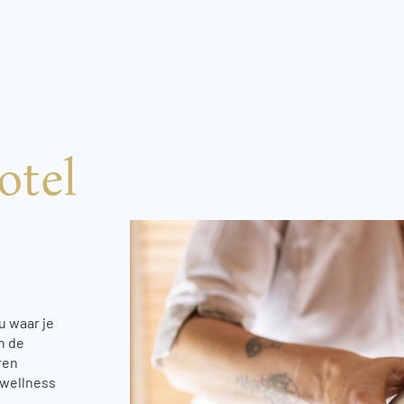
otel
u waar je
n de
ren
 wellness