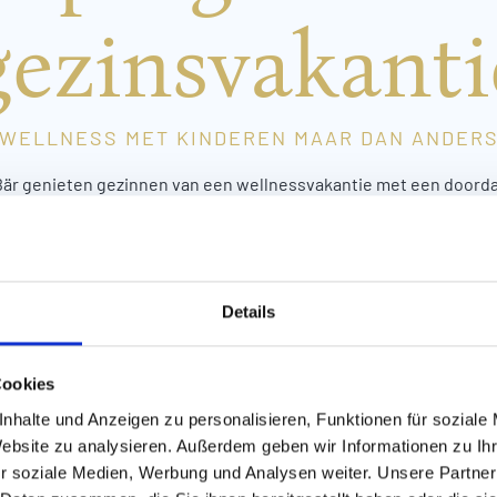
gezinsvakanti
WELLNESS MET KINDEREN MAAR DAN ANDER
 Bär genieten gezinnen van een wellnessvakantie met een doord
energie in de sauna, het stoombad of de rustruimte, terwijl bab
ng en professionele begeleiding
leemsauna, van massage tot belevenisdouche met ijsgrot, de gezi
or ontspanning en regeneratie.
Details
NAAR DE BEHANDELINGEN
Cookies
nhalte und Anzeigen zu personalisieren, Funktionen für soziale
Website zu analysieren. Außerdem geben wir Informationen zu I
r soziale Medien, Werbung und Analysen weiter. Unsere Partner