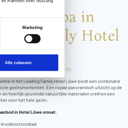
ie im Rahmen Ihrer Nutzung
lness & spa in
Marketing
ding Family Hotel
e****ˢ
Alle zulassen
NEN MET HET HELE GEZIN
imte in het Leading Family Hotel Löwe biedt een combinatie
mooie gezinsmomenten. Een royaal panoramisch uitzicht op de
n en heerlijk geurende natuurlijke materialen creëren een
er voor het hele gezin.
aanbod in Hotel Löwe omvat:
 kruidenstoombad