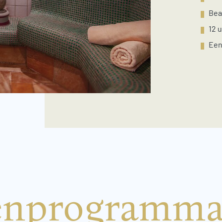
Bea
12 
Een
enprogramma 