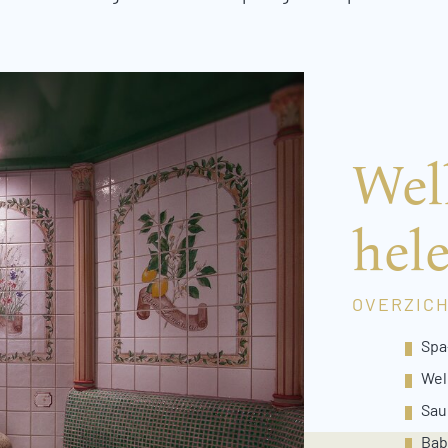
Wel
hel
OVERZICH
Spa
Wel
Sau
Bab