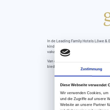
In de Leading Family Hotels Löwe &
kinderopvang. Ouders tanken nieuwe 
vakantie beleven met veel afwisseli
Van de Finse sauna tot biologische 
bieden veelzijdige mogelijkheden vo
Zustimmung
Diese Webseite verwendet 
Wir verwenden Cookies, um I
und die Zugriffe auf unsere 
Website an unsere Partner fü