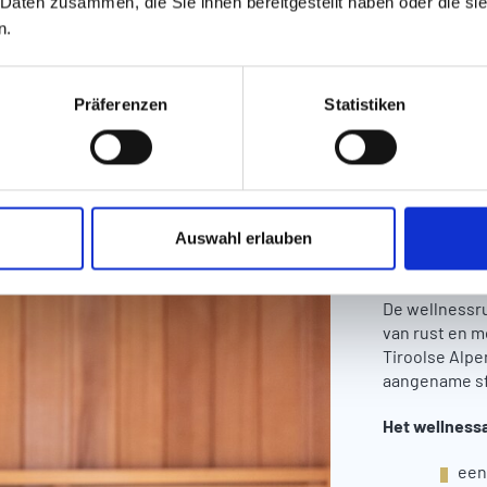
 Daten zusammen, die Sie ihnen bereitgestellt haben oder die s
n.
Wel
Präferenzen
Statistiken
Lea
Löw
Auswahl erlauben
ONTSPAN
De wellnessru
van rust en 
Tiroolse Alpe
aangename sfe
Het wellness
een