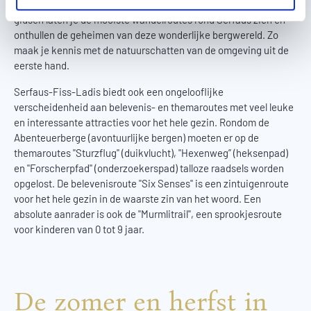
gletsjeroversteek naar het nabijgelegen Kaunertal wagen. De
l
gidsen laten je de mooiste wandelroutes rond Serfaus zien en
onthullen de geheimen van deze wonderlijke bergwereld. Zo
maak je kennis met de natuurschatten van de omgeving uit de
eerste hand.
Serfaus-Fiss-Ladis biedt ook een ongelooflijke
verscheidenheid aan belevenis- en themaroutes met veel leuke
en interessante attracties voor het hele gezin. Rondom de
Abenteuerberge (avontuurlijke bergen) moeten er op de
themaroutes "Sturzflug" (duikvlucht), "Hexenweg” (heksenpad)
en "Forscherpfad" (onderzoekerspad) talloze raadsels worden
opgelost. De belevenisroute "Six Senses" is een zintuigenroute
voor het hele gezin in de waarste zin van het woord. Een
absolute aanrader is ook de "Murmlitrail", een sprookjesroute
voor kinderen van 0 tot 9 jaar.
De zomer en herfst in