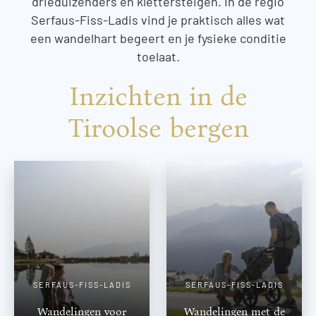
drieduizenders en klettersteigen. In de regio
Serfaus-Fiss-Ladis vind je praktisch alles wat
een wandelhart begeert en je fysieke conditie
toelaat.
Inzichten in de
Tiroolse bergen
SERFAUS-FISS-LADIS
SERFAUS-FISS-LADIS
Wandelingen voor
Wandelingen met de