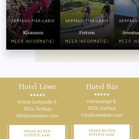
SERFAUS-FISS-LADIS
SERFAUS-FISS-LADIS
SERFAUS-
Klimmen
Fietsen
Avontu
MEER INFORMATIE!
MEER INFORMATIE!
MEER IN
Hotel Löwe
Hotel Bär
s
Herrenanger 9,
Untere Dorfstraße 5,
6534, Serfaus
6534, Serfaus
info@loewebaer.com
info@loewebaer.com
VRAAG NU EEN
VRAAG NU EEN
OFFERTE AAN!
OFFERTE AAN!