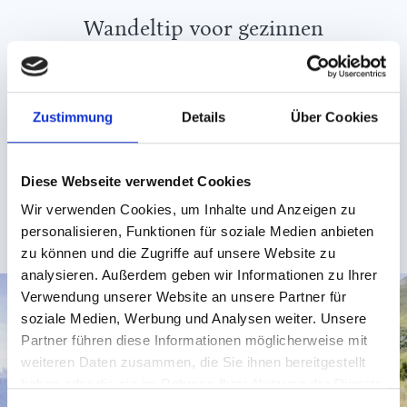
Wandeltip voor gezinnen
Gasten van de Leading Family Hotels Löwe & Bär
reizen kunnen gratis van alle kabelbanen en de
wandelbus in de regio gebruik maken. Dit is een
Zustimmung
Details
Über Cookies
comfortabele manier om heel dicht bij de bergtoppen
te komen, bijvoorbeeld naar Lazid, een startpunt op
2.350 meter.
Diese Webseite verwendet Cookies
Wir verwenden Cookies, um Inhalte und Anzeigen zu
HOOGTEPUNTEN IN DE ZOMER IN SERFAUS-FISS-
LADIS
personalisieren, Funktionen für soziale Medien anbieten
zu können und die Zugriffe auf unsere Website zu
analysieren. Außerdem geben wir Informationen zu Ihrer
Verwendung unserer Website an unsere Partner für
soziale Medien, Werbung und Analysen weiter. Unsere
Partner führen diese Informationen möglicherweise mit
weiteren Daten zusammen, die Sie ihnen bereitgestellt
haben oder die sie im Rahmen Ihrer Nutzung der Dienste
gesammelt haben.