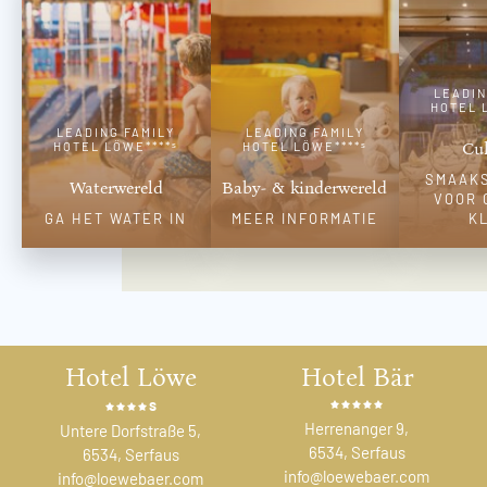
LEADIN
HOTEL 
LEADING FAMILY
LEADING FAMILY
Cul
HOTEL LÖWE****ˢ
HOTEL LÖWE****ˢ
SMAAK
Waterwereld
Baby- & kinderwereld
VOOR 
GA HET WATER IN
MEER INFORMATIE
K
Hotel Löwe
Hotel Bär
s
Herrenanger 9,
Untere Dorfstraße 5,
6534, Serfaus
6534, Serfaus
info@loewebaer.com
info@loewebaer.com