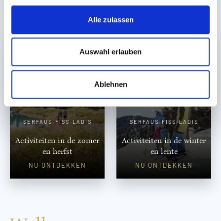
g
ONTDEK DE OUTDOOR-ACTIVITEITEN
s
Alle zulassen
a
u
s
Auswahl erlauben
w
a
Ablehnen
h
l
SERFAUS-FISS-LADIS
SERFAUS-FISS-LADIS
Activiteiten in de zomer
Activiteiten in de winter
en herfst
en lente
NU ONTDEKKEN
NU ONTDEKKEN