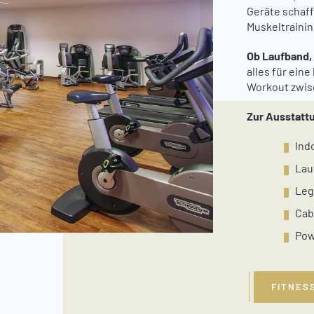
Geräte schaff
Muskeltrainin
Ob Laufband,
alles für ein
Workout zwis
Zur Ausstatt
Ind
Lau
Leg
Cab
Pow
FITNES