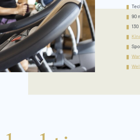
Tec
90 
130
Kin
Spo
Wa
Wel