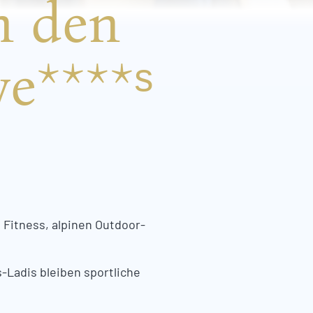
n den
e****ˢ
 Fitness, alpinen Outdoor-
s-Ladis bleiben sportliche