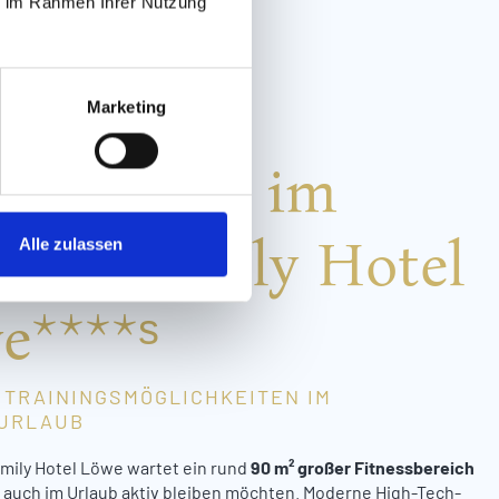
ie im Rahmen Ihrer Nutzung
Marketing
H URLAUBEN
nessstudio im
ding Family Hotel
Alle zulassen
e****ˢ
TRAININGSMÖGLICHKEITEN IM
NURLAUB
mily Hotel Löwe wartet ein rund
90 m² großer Fitnessbereich
e auch im Urlaub aktiv bleiben möchten. Moderne High-Tech-