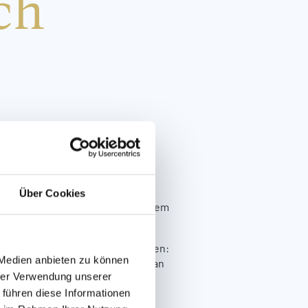
ch
Über Cookies
te Gäste kostenlos in hochwertigem
nheit nach einem Tag in den Bergen:
 Medien anbieten zu können
nden. Trainingshinweise direkt an
hrer Verwendung unserer
ieltes Workout.
 führen diese Informationen