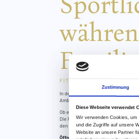
Sportli
währen
Familie
FITNESSURLAUB IN TIROL
Zustimmung
In den modernen Fitnessbereichen d
Ambiente mit professionellem Equi
Diese Webseite verwendet 
Ob ein kurzes Cardio-Training am Mo
Wir verwenden Cookies, um I
Die Fitnessbereiche der beiden Hote
und die Zugriffe auf unsere 
den
hochwertigen Technogym- und
Website an unsere Partner fü
Öffnungszeiten der Fitnessbereich