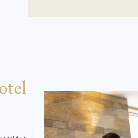
otel
komfortabel: