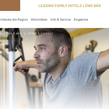
ck
LEADING FAMILY HOTELS LÖWE BÄR
ntdecke die Region
Aktivitäten
Info & Service
Angebote
EL LÖWE & BÄR
SPORT & FITNESS