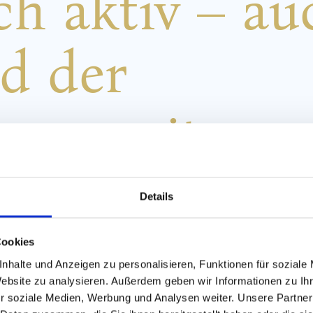
ch aktiv – au
d der
nauszeit
Details
er Leading Family Hotels Löwe & Bär trainieren sportbegeister
pment.
Cookies
rgen, gezieltes Krafttraining zwischendurch oder eine aktive Ei
nhalte und Anzeigen zu personalisieren, Funktionen für soziale
ls bieten ideale Möglichkeiten, Bewegung und Erholung zu verbi
Website zu analysieren. Außerdem geben wir Informationen zu I
 Humansports-Geräten
unterstützen dabei ein sicheres und gez
r soziale Medien, Werbung und Analysen weiter. Unsere Partner
e:
Beide Fitnessräume sind 24 Stunden geöffnet.