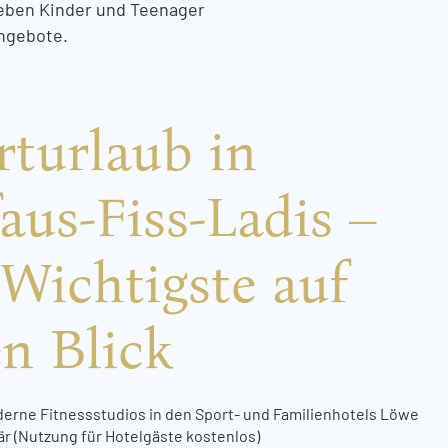
leben Kinder und Teenager
ngebote.
rturlaub in
aus-Fiss-Ladis –
 Wichtigste auf
en Blick
erne Fitnessstudios in den Sport- und Familienhotels Löwe
är (Nutzung für Hotelgäste kostenlos)