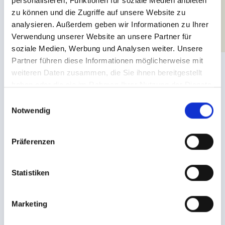
personalisieren, Funktionen für soziale Medien anbieten
zu können und die Zugriffe auf unsere Website zu
analysieren. Außerdem geben wir Informationen zu Ihrer
Verwendung unserer Website an unsere Partner für
soziale Medien, Werbung und Analysen weiter. Unsere
Partner führen diese Informationen möglicherweise mit
weiteren Daten zusammen, die Sie ihnen bereitgestellt
haben oder die sie im Rahmen Ihrer Nutzung der Dienste
gesammelt haben.
E
Notwendig
i
n
w
Präferenzen
i
l
Bären-Beach-Club
l
Statistiken
i
g
Ein wenig Strand-Feeling in den Tiroler Bergen gefällig? Gerne!
Marketing
u
Der exklusive Bären-Beach-Club lädt im Sommer mit Außenpool
und Sprudelliegen zum Badespaß der Extraklasse.
n