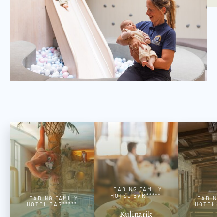
LEADING FAMILY
HOTEL BÄR*****
LEADING FAMILY
LEADIN
HOTEL BÄR*****
HOTEL 
Kulinarik