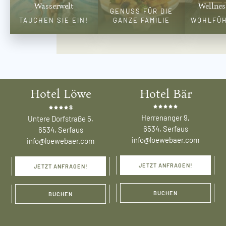
Wasserwelt
Wellnes
GENUSS FÜR DIE
TAUCHEN SIE EIN!
GANZE FAMILIE
WOHLFÜH
Hotel Löwe
Hotel Bär
s
Herrenanger 9,
Untere Dorfstraße 5,
6534, Serfaus
6534, Serfaus
info@loewebaer.com
info@loewebaer.com
JETZT ANFRAGEN!
JETZT ANFRAGEN!
BUCHEN
BUCHEN