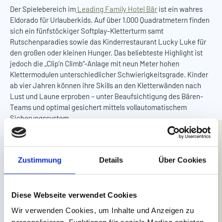
Der Spielebereich im
Leading Family Hotel Bär
ist ein wahres
Eldorado für Urlauberkids. Auf über 1.000 Quadratmetern finden
sich ein fünfstöckiger Softplay-Kletterturm samt
Rutschenparadies sowie das Kinderrestaurant Lucky Luke für
den großen oder kleinen Hunger. Das beliebteste Highlight ist
jedoch die „Clip’n Climb“-Anlage mit neun Meter hohen
Klettermodulen unterschiedlicher Schwierigkeitsgrade. Kinder
ab vier Jahren können ihre Skills an den Kletterwänden nach
Lust und Laune erproben – unter Beaufsichtigung des Bären-
Teams und optimal gesichert mittels vollautomatischem
Sicherungssystem.
Good to know:
Für den Kletterspaß ist keine Erfahrung
notwendig. Ausgebildete Trainer:innen vor Ort stehen den
jungen Kletterkünstler:innen mit Rat und Tat zur Seite und
Zustimmung
Details
Über Cookies
unterstützen die ersten Kraxelversuche.
Diese Webseite verwendet Cookies
Wir verwenden Cookies, um Inhalte und Anzeigen zu