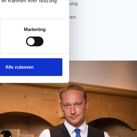
ie im Rahmen Ihrer Nutzung
chonende Art der Speisenzubereitung
alten, und das Fleisch wird
 Hotels in Serfaus hat es mit ihren
Marketing
Alle zulassen