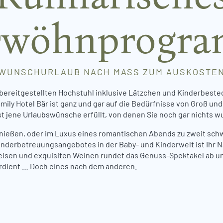
rwöhnprogr
WUNSCHURLAUB NACH MASS ZUM AUSKOSTE
ereitgestellten Hochstuhl inklusive Lätzchen und Kinderbestec
mily Hotel Bär ist ganz und gar auf die Bedürfnisse von Groß un
 jene Urlaubswünsche erfüllt, von denen Sie noch gar nichts w
ießen, oder im Luxus eines romantischen Abends zu zweit sch
inderbetreuungsangebotes in der Baby- und Kinderwelt ist Ihr 
eisen und exquisiten Weinen rundet das Genuss-Spektakel ab und
verdient … Doch eines nach dem anderen.