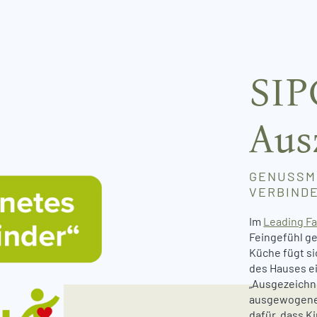
SIP
Aus
GENUSSMO
VERBIND
Im
Leading Fa
Feingefühl ge
Küche fügt si
des Hauses e
„Ausgezeichne
ausgewogene 
dafür, dass 