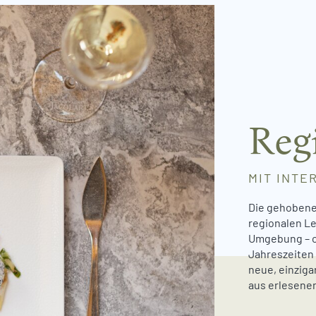
Reg
MIT INTE
Die gehobene 
regionalen L
Umgebung – o
Jahreszeiten
neue, einzig
aus erlesenen