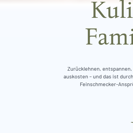
Kul
Fami
Zurücklehnen, entspannen, g
auskosten – und das ist durc
Feinschmecker-Ansprüc