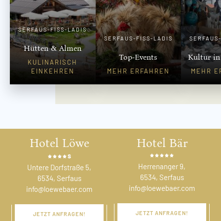
SERFAUS-FISS-LADIS
SERFAUS-FISS-LADIS
SERFAUS-
Hütten & Almen
Top-Events
Kultur in
KULINARISCH
EINKEHREN
MEHR ERFAHREN
MEHR E
Hotel Löwe
Hotel Bär
s
Herrenanger 9,
Untere Dorfstraße 5,
6534, Serfaus
6534, Serfaus
info@loewebaer.com
info@loewebaer.com
JETZT ANFRAGEN!
JETZT ANFRAGEN!