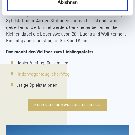
Jüngsten bei Laune hält? Dann legen wir Ihnen unseren
Ablehnen
h
Lieblingsplatz Wolfsee ans Herz. Ein kinderwagentauglicher,
l
breiter Weg führt rund um den See und vorbei an vielen lustigen
Spielstationen. An den Stationen darf nach Lust und Laune
geklettert und erkundet werden. Ganz nebenbei lernen die
Kleinen dabei die Lebenswelt von Bär, Luchs und Wolf kennen.
Ein entspannter Ausflug für Groß und Klein!
Das macht den Wolfsee zum Lieblingsplatz:
idealer Ausflug für Familien
kinderwagentauglicher Weg
lustige Spielstationen
MEHR ÜBER DEN WOLFSEE ERFAHREN