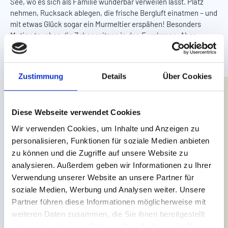
See, wo es sich als Familie wunderbar verweilen lässt. Platz
nehmen, Rucksack ablegen, die frische Bergluft einatmen – und
mit etwas Glück sogar ein Murmeltier erspähen! Besonders
Mutige tauchen die Zehenspitzen in den Furglersee. Aber
Achtung: erfrischend!
Das macht den Furglersee zum Lieblingsplatz:
Zustimmung
Details
Über Cookies
malerische Lage auf 2.450 Metern Seehöhe
atemberaubende Aussicht
Diese Webseite verwendet Cookies
alpine Ruhe abseits des Trubels
Wir verwenden Cookies, um Inhalte und Anzeigen zu
personalisieren, Funktionen für soziale Medien anbieten
zu können und die Zugriffe auf unsere Website zu
WANDERUNG ZUR FURGLERSEE PLANEN
analysieren. Außerdem geben wir Informationen zu Ihrer
Verwendung unserer Website an unsere Partner für
soziale Medien, Werbung und Analysen weiter. Unsere
Partner führen diese Informationen möglicherweise mit
weiteren Daten zusammen, die Sie ihnen bereitgestellt
haben oder die sie im Rahmen Ihrer Nutzung der Dienste