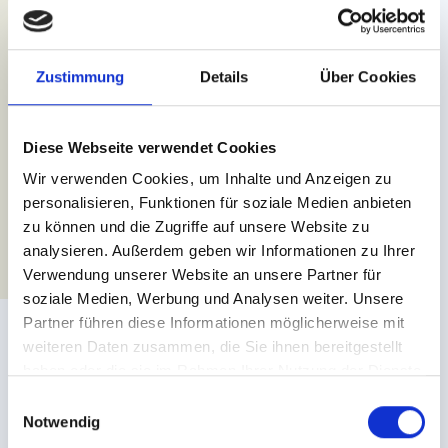
für Spaß und Bewegung.
Zustimmung
Details
Über Cookies
DIE KINDERWELT EROBERN
Diese Webseite verwendet Cookies
Wir verwenden Cookies, um Inhalte und Anzeigen zu
personalisieren, Funktionen für soziale Medien anbieten
zu können und die Zugriffe auf unsere Website zu
analysieren. Außerdem geben wir Informationen zu Ihrer
Verwendung unserer Website an unsere Partner für
soziale Medien, Werbung und Analysen weiter. Unsere
Partner führen diese Informationen möglicherweise mit
weiteren Daten zusammen, die Sie ihnen bereitgestellt
haben oder die sie im Rahmen Ihrer Nutzung der Dienste
gesammelt haben.
E
Notwendig
i