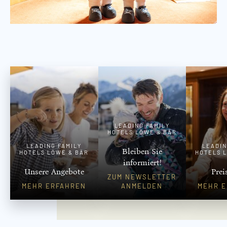
LEADING FAMILY
HOTELS LÖWE & BÄR
LEADING FAMILY
LEADIN
Bleiben Sie
HOTELS LÖWE & BÄR
HOTELS 
informiert!
Unsere Angebote
Prei
ZUM NEWSLETTER
MEHR ERFAHREN
ANMELDEN
MEHR 