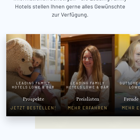
Hotels stellen Ihnen gerne alles Gewünschte
zur Verfügung.
LEADING FAMILY
LEADING FAMILY
GUTSCHE
HOTELS LÖWE & BÄR
HOTELS LÖWE & BÄR
LÖWE
Prospekte
Preislisten
Freude
JETZT BESTELLEN!
MEHR ERFAHREN
MEHR 