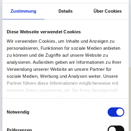
FAMILIENZEIT SCHENKEN
Zustimmung
Details
Über Cookies
Ob zu Weihnachten, zum Geburtstag oder zu einem anderen
feierlichen Anlass: Die Gutscheine der Leading Family Hotels
sind jederzeit geschätzte Geschenke, denn: Die Beschenkten
können sich auf exklusive Quality Time mit den Liebsten in
Diese Webseite verwendet Cookies
einer der schönsten Gegenden Tirols freuen.
Wir verwenden Cookies, um Inhalte und Anzeigen zu
personalisieren, Funktionen für soziale Medien anbieten
Schenken Sie einen Wertgutschein in der Höhe Ihrer Wahl oder
einen Wellnessgutschein für eine unserer exklusiven Spa-
zu können und die Zugriffe auf unsere Website zu
Behandlungen – Begeisterung ist in jedem Fall garantiert!
Für
analysieren. Außerdem geben wir Informationen zu Ihrer
Kurzentschlossene:
Auch als Last-Minute-Geschenk eignen
Verwendung unserer Website an unsere Partner für
sich die Gutscheine optimal – einfach online ausdrucken und
soziale Medien, Werbung und Analysen weiter. Unsere
verschenken!
Partner führen diese Informationen möglicherweise mit
weiteren Daten zusammen, die Sie ihnen bereitgestellt
haben oder die sie im Rahmen Ihrer Nutzung der Dienste
JETZT GUTSCHEINE KAUFEN
gesammelt haben.
E
Notwendig
i
n
w
Präferenzen