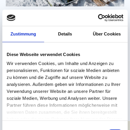
Rundum-Service im
Zustimmung
Details
Über Cookies
Familienskigebiet
Diese Webseite verwendet Cookies
SKIVERLEIH, SKIDEPOTS & SKISCHULEN
Wir verwenden Cookies, um Inhalte und Anzeigen zu
Im Skigebiet Serfaus-Fiss-Ladis sind Skitage vor allem eines:
personalisieren, Funktionen für soziale Medien anbieten
herrlich stressfrei. Dafür sorgen nicht nur die
zu können und die Zugriffe auf unsere Website zu
familienfreundlichen Pisten und Übungsareale, sondern auch
analysieren. Außerdem geben wir Informationen zu Ihrer
viele praktische Services für Familien.
Verwendung unserer Website an unsere Partner für
Eigentlich beginnen die Annehmlichkeiten sogar schon bei der
soziale Medien, Werbung und Analysen weiter. Unsere
Anreise. Die können Sie nämlich auch unbesorgt ohne Ihre
Partner führen diese Informationen möglicherweise mit
Skiausrüstung antreten. Vor Ort bieten zahlreiche Shops die
weiteren Daten zusammen, die Sie ihnen bereitgestellt
aktuellsten Ski- und Snowboardmodelle für Kinder und
haben oder die sie im Rahmen Ihrer Nutzung der Dienste
Erwachsene zum Verleih.
Weiter geht der Familienluxus beim
gesammelt haben.
E
Verstauen der Ski:
Die gesamte Ausrüstung lassen Sie sicher