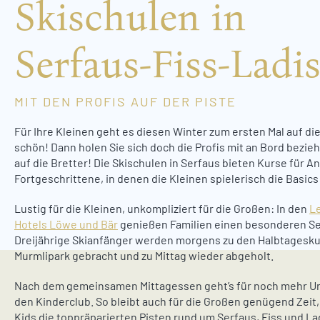
Skischulen in
Serfaus-Fiss-Ladi
MIT DEN PROFIS AUF DER PISTE
Für Ihre Kleinen geht es diesen Winter zum ersten Mal auf die
schön! Dann holen Sie sich doch die Profis mit an Bord bezi
auf die Bretter! Die Skischulen in Serfaus bieten Kurse für A
Fortgeschrittene, in denen die Kleinen spielerisch die Basics
Lustig für die Kleinen, unkompliziert für die Großen: In den
Le
Hotels Löwe und Bär
genießen Familien einen besonderen Se
Dreijährige Skianfänger werden morgens zu den Halbtagesk
Murmlipark gebracht und zu Mittag wieder abgeholt.
Nach dem gemeinsamen Mittagessen geht’s für noch mehr Ur
den Kinderclub. So bleibt auch für die Großen genügend Zeit
Kids die toppräparierten Pisten rund um Serfaus, Fiss und Lad