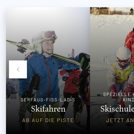
SPEZIELLE 
SERFAUS-FISS-LADIS
KIN
Skifahren
Skischule
AB AUF DIE PISTE
JETZT A