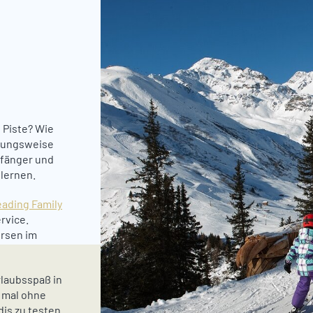
s
 Piste? Wie
ehungsweise
nfänger und
 lernen.
ading Family
rvice.
ursen im
laubsspaß in
, mal ohne
is zu testen.