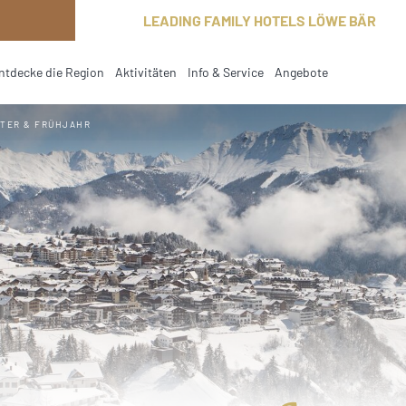
LEADING FAMILY HOTELS LÖWE BÄR
ntdecke die Region
Aktivitäten
Info & Service
Angebote
current
TER & FRÜHJAHR