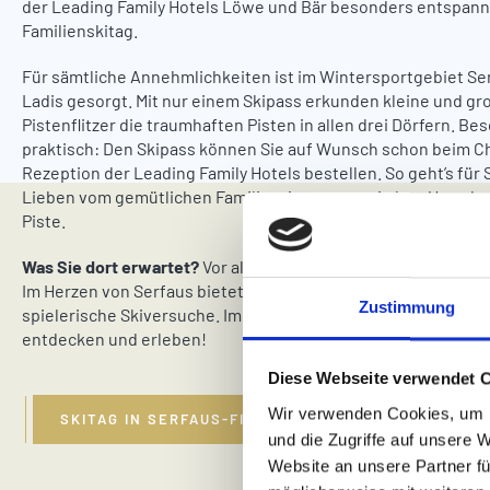
der Leading Family Hotels Löwe und Bär besonders entspann
Familienskitag.
Für sämtliche Annehmlichkeiten ist im Wintersportgebiet Se
Ladis gesorgt. Mit nur einem Skipass erkunden kleine und gr
Pistenflitzer die traumhaften Pisten in allen drei Dörfern. Be
praktisch: Den Skipass können Sie auf Wunsch schon beim Ch
Rezeption der Leading Family Hotels bestellen. So geht’s für 
Lieben vom gemütlichen Familienzimmer quasi ohne Umschwe
Piste.
Was Sie dort erwartet?
Vor allem jede Menge Highlights für d
Im Herzen von Serfaus bietet der Murmlipark genügend Platz 
Zustimmung
spielerische Skiversuche. Im Serfauser Schnee gibt es so vie
entdecken und erleben!
Diese Webseite verwendet 
Wir verwenden Cookies, um I
SKITAG IN SERFAUS-FISS-LADIS PLANEN
und die Zugriffe auf unsere 
Website an unsere Partner fü