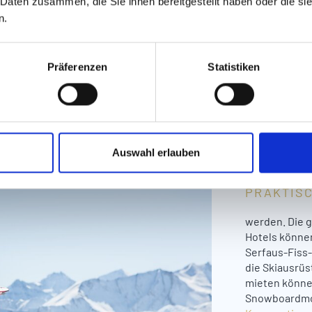
 Daten zusammen, die Sie ihnen bereitgestellt haben oder die s
n.
Präferenzen
Statistiken
Ski
Auswahl erlauben
PRAKTISC
werden. Die g
Hotels können
Serfaus-Fiss-
die Skiausrüs
mieten könne
Snowboardmod