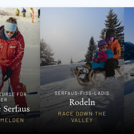
SERFAUS-FISS-LADIS
KURSE FÜR
DER
Rodeln
 Serfaus
RACE DOWN THE
NMELDEN
VALLEY