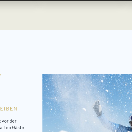
-
LEIBEN
 vor der
tarten Gäste