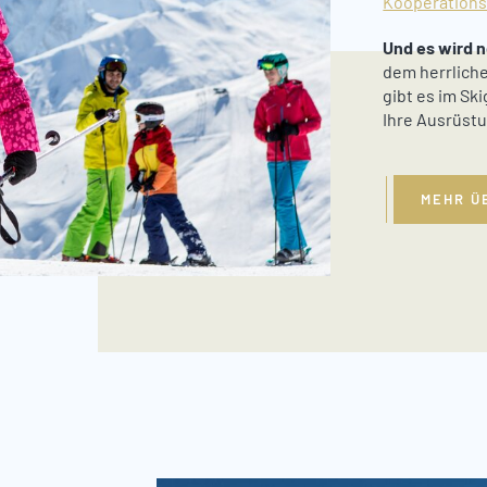
Kooperations
Und es wird 
dem herrliche
gibt es im Sk
Ihre Ausrüstu
MEHR Ü