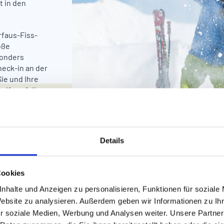
t in den
rfaus-Fiss-
oße
sonders
eck-in an der
Sie und Ihre
ife auf die
ie Jüngsten.
für erste
Details
les zu
Cookies
nhalte und Anzeigen zu personalisieren, Funktionen für soziale
Website zu analysieren. Außerdem geben wir Informationen zu I
r soziale Medien, Werbung und Analysen weiter. Unsere Partner