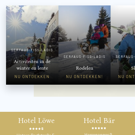
SERFAUS-FISS-LADIS
SERFAUS-FISS-LADIS
SERFAUS-
Activiteiten in de
winter en lente
Rodelen
S
NU ONTDEKKEN
NU ONTDEKKEN!
NU ON
Hotel Löwe
Hotel Bär
s
Herrenanger 9,