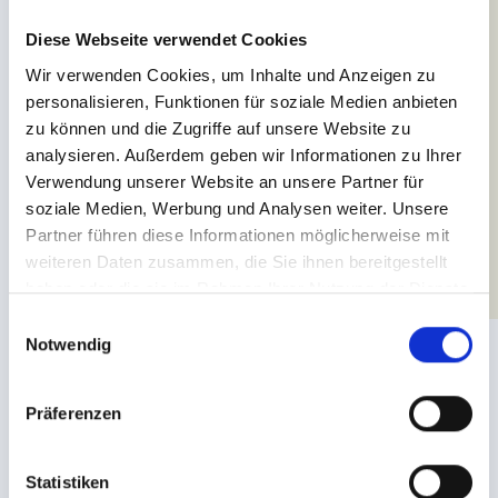
de Sonnenroute Moos – duur van de wandeling: 3,5 uur
Diese Webseite verwendet Cookies
Gedetailleerde informatie vind je in de speciale folder die
Wir verwenden Cookies, um Inhalte und Anzeigen zu
verkrijgbaar is bij de receptie van je hotel.
personalisieren, Funktionen für soziale Medien anbieten
zu können und die Zugriffe auf unsere Website zu
analysieren. Außerdem geben wir Informationen zu Ihrer
Verwendung unserer Website an unsere Partner für
soziale Medien, Werbung und Analysen weiter. Unsere
Partner führen diese Informationen möglicherweise mit
weiteren Daten zusammen, die Sie ihnen bereitgestellt
haben oder die sie im Rahmen Ihrer Nutzung der Dienste
gesammelt haben.
E
Notwendig
i
n
w
Präferenzen
i
l
l
Statistiken