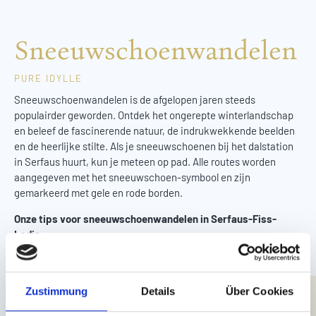
Sneeuwschoenwandelen
PURE IDYLLE
Sneeuwschoenwandelen is de afgelopen jaren steeds
populairder geworden. Ontdek het ongerepte winterlandschap
en beleef de fascinerende natuur, de indrukwekkende beelden
en de heerlijke stilte. Als je sneeuwschoenen bij het dalstation
in Serfaus huurt, kun je meteen op pad. Alle routes worden
aangegeven met het sneeuwschoen-symbool en zijn
gemarkeerd met gele en rode borden.
Onze tips voor sneeuwschoenwandelen in Serfaus-Fiss-
Ladis:
de Alpkopf-rondwandeling – duur van de wandeling: 2 uur
de Ausserhöh-rondwandeling – duur van de wandeling: 4
Zustimmung
Details
Über Cookies
uur