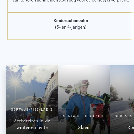
Kinderschneealm
(3- en 4-jarigen)
SERFAUS-FISS-LADIS
SERFAUS-FISS-LADIS
SERFAUS-
Activiteiten in de
winter en lente
Skiën
Ro