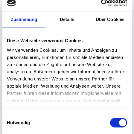
Zustimmung
Details
Über Cookies
Aanmelden & verloop
Diese Webseite verwendet Cookies
van de lessen
Wir verwenden Cookies, um Inhalte und Anzeigen zu
personalisieren, Funktionen für soziale Medien anbieten
zu können und die Zugriffe auf unsere Website zu
AANBOD VOOR "MINI-MURMLIS"
analysieren. Außerdem geben wir Informationen zu Ihrer
Het programma voor "Mini-Murmlis" vindt enerzijds plaats in het
Verwendung unserer Website an unsere Partner für
centrum van Serfaus in het Murmlipark dat onder het Leading
soziale Medien, Werbung und Analysen weiter. Unsere
Family Hotel Bär ligt. Daar worden de kleine skisterren van 10.00
Partner führen diese Informationen möglicherweise mit
tot 12.00 uur professioneel begeleid. Aan de andere kant hebben
weiteren Daten zusammen, die Sie ihnen bereitgestellt
kinderen de mogelijkheid om het skiën zelf te ontdekken op de
haben oder die sie im Rahmen Ihrer Nutzung der Dienste
Kinderschneealm op de Komperdell – elke dag van 10.30 tot
12.30 uur.
gesammelt haben.
E
Notwendig
i
Belangrijk:
De kinderen moeten de dag van tevoren bij de
n
receptie van Hotel Löwen of Bär worden ingeschreven voor de