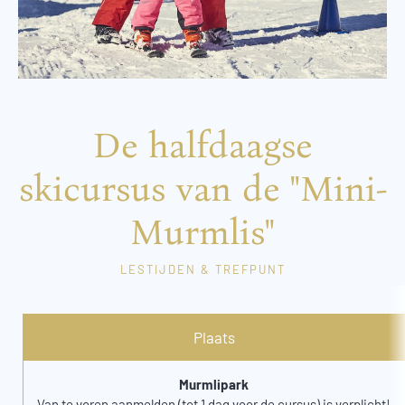
De halfdaagse
skicursus van de "Mini-
Murmlis"
LESTIJDEN & TREFPUNT
Plaats
Murmlipark
Van te voren aanmelden (tot 1 dag voor de cursus) is verplicht!