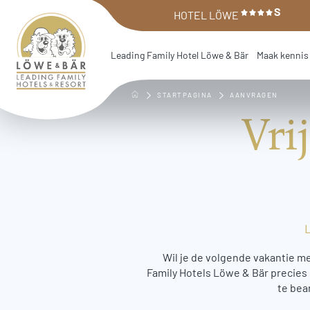
Table Of Content
Vrijblijvend een offerte aanvragen
S
Terug naar het overzicht
Ga naar de inhoudsopgave
Ga naar de hoofdnavigatie
HOTEL LÖWE
Leading Family Hotel Löwe & Bär
Maak kennis 
STARTPAGINA
AANVRAGEN
Vri
Wil je de volgende vakantie me
Family Hotels Löwe & Bär precies de
te bea