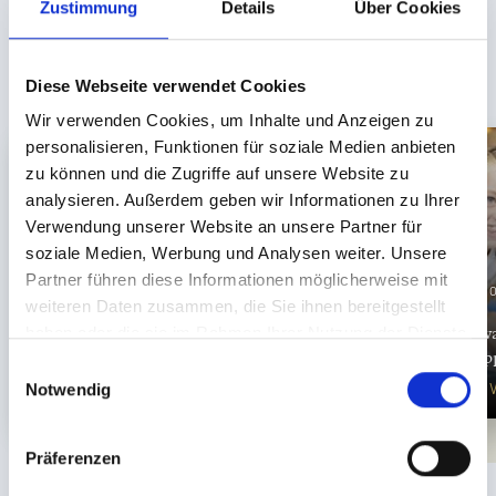
DOWNLOAD
Zustimmung
Details
Über Cookies
Diese Webseite verwendet Cookies
Wir verwenden Cookies, um Inhalte und Anzeigen zu
personalisieren, Funktionen für soziale Medien anbieten
zu können und die Zugriffe auf unsere Website zu
analysieren. Außerdem geben wir Informationen zu Ihrer
Verwendung unserer Website an unsere Partner für
soziale Medien, Werbung und Analysen weiter. Unsere
Partner führen diese Informationen möglicherweise mit
OUR V
LEADING FAMILY
LEADING FAMILY
weiteren Daten zusammen, die Sie ihnen bereitgestellt
HOTELS LÖWE & BÄR
HOTELS LÖWE & BÄR
Give aw
haben oder die sie im Rahmen Ihrer Nutzung der Dienste
Info & Services
Our offers
hap
gesammelt haben.
E
Notwendig
DISCOVER NOW
DISCOVER MORE
DISCO
i
n
w
Präferenzen
i