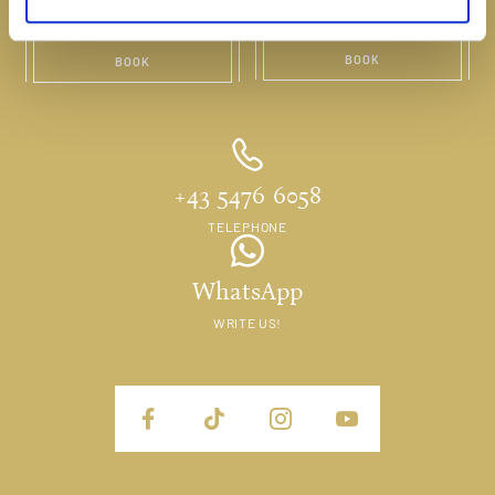
ENQUIRE NOW!
l
BOOK
BOOK
+43 5476 6058
TELEPHONE
WhatsApp
WRITE US!