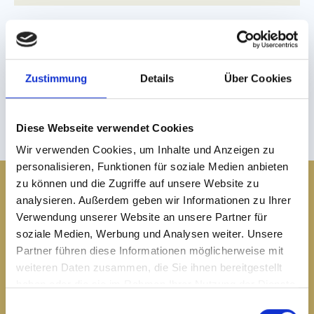
I accept the
privacy policy
.
*
Please fill in all fields marked with an asterisk*
Zustimmung
Details
Über Cookies
SUBMIT
Diese Webseite verwendet Cookies
Wir verwenden Cookies, um Inhalte und Anzeigen zu
personalisieren, Funktionen für soziale Medien anbieten
Hotel Löwe
Hotel Bär
zu können und die Zugriffe auf unsere Website zu
s
analysieren. Außerdem geben wir Informationen zu Ihrer
Herrenanger 9,
Untere Dorfstraße 5,
Verwendung unserer Website an unsere Partner für
6534, Serfaus
6534, Serfaus
soziale Medien, Werbung und Analysen weiter. Unsere
info@loewebaer.com
info@loewebaer.com
Partner führen diese Informationen möglicherweise mit
weiteren Daten zusammen, die Sie ihnen bereitgestellt
ENQUIRE NOW!
ENQUIRE NOW!
haben oder die sie im Rahmen Ihrer Nutzung der Dienste
gesammelt haben.
E