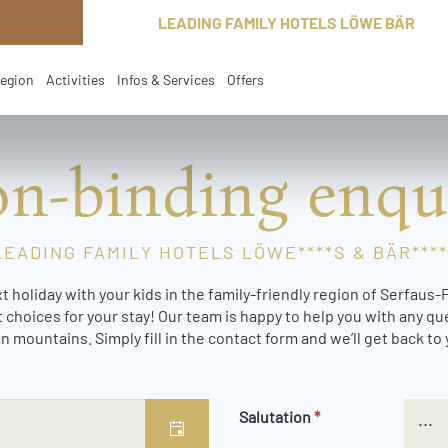
LEADING FAMILY HOTELS LÖWE BÄR
region
Activities
Infos & Services
Offers
n-binding enqu
LEADING FAMILY HOTELS LÖWE****S & BÄR****
t holiday with your kids in the family-friendly region of Serfaus
 choices for your stay! Our team is happy to help you with any q
n mountains. Simply fill in the contact form and we’ll get back to 
Salutation
*
...