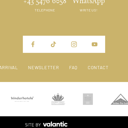
+43 5476 6058
WhatsApp
TELEPHONE
WRITE US!
ARRIVAL
NEWSLETTER
FAQ
CONTACT