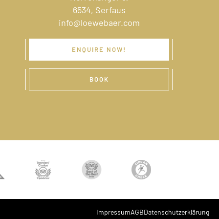
6534, Serfaus
info@loewebaer.com
ENQUIRE NOW!
BOOK
Impressum
AGB
Datenschutzerklärung