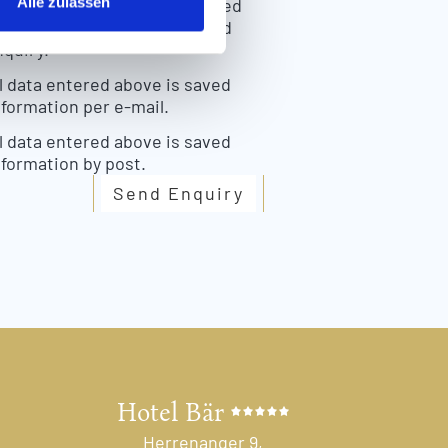
Alle zulassen
al data entered above is saved
purpose of the processing and
nquiry.
l data entered above is saved
nformation per e-mail.
l data entered above is saved
nformation by post.
Send Enquiry
Hotel Bär
Herrenanger 9,