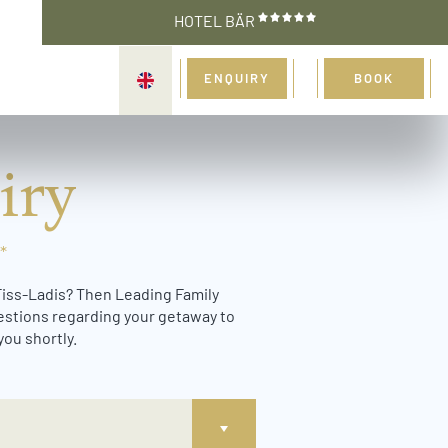
HOTEL BÄR
ENQUIRY
BOOK
iry
*
-Fiss-Ladis? Then Leading Family
uestions regarding your getaway to
you shortly.