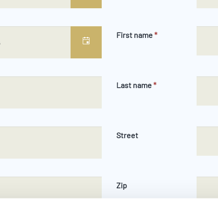
First name
*
Last name
*
Street
Zip