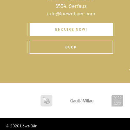
6534, Serfaus
info@loewebaer.com
ENQUIRE NOW!
BOOK
© 2026 Löwe Bär