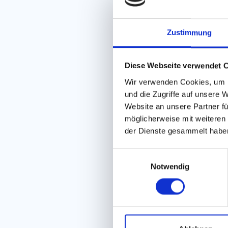
Zustimmung
Diese Webseite verwendet 
Wir verwenden Cookies, um I
und die Zugriffe auf unsere 
Website an unsere Partner fü
möglicherweise mit weiteren
der Dienste gesammelt habe
E
Notwendig
i
n
w
i
l
l