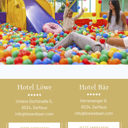
Hotel Löwe
Hotel Bär
s
Herrenanger 9,
Untere Dorfstraße 5,
6534, Serfaus
6534, Serfaus
info@loewebaer.com
info@loewebaer.com
JETZT ANFRAGEN!