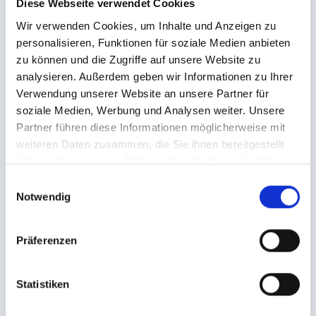
4099€
Diese Webseite verwendet Cookies
ab
Wir verwenden Cookies, um Inhalte und Anzeigen zu
personalisieren, Funktionen für soziale Medien anbieten
JETZT ANFRAGEN!
zu können und die Zugriffe auf unsere Website zu
analysieren. Außerdem geben wir Informationen zu Ihrer
Verwendung unserer Website an unsere Partner für
13.03.2027 - 20.03.2027
soziale Medien, Werbung und Analysen weiter. Unsere
Partner führen diese Informationen möglicherweise mit
4099€
ab
weiteren Daten zusammen, die Sie ihnen bereitgestellt
haben oder die sie im Rahmen Ihrer Nutzung der Dienste
JETZT ANFRAGEN!
gesammelt haben.
E
Notwendig
i
n
w
Präferenzen
i
ALLE ANGEBOTE
l
l
Statistiken
i