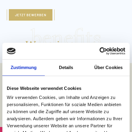
JETZT BEWERBEN
benefits
Was wir unseren
Mitarbeitern bieten?
Zustimmung
Details
Über Cookies
EINFACH ALLES. ;-)
Welche Vorteile bietet eine Karriere in den Leading Family
Hotels Löwe & Bär? Von den Basics wie freie Verpflegung und
Diese Webseite verwendet Cookies
Logie bis hin zu erstklassigen Weiterbildungsangeboten gibt es
Wir verwenden Cookies, um Inhalte und Anzeigen zu
zahlreiche Argumente, die für einen Job im Löwe & Bär Team
sprechen …
personalisieren, Funktionen für soziale Medien anbieten
zu können und die Zugriffe auf unsere Website zu
analysieren. Außerdem geben wir Informationen zu Ihrer
L IN
ABENTEUERLAND
HOMEBASE
DEINE "KOHLE"
WEITERBILDUNG
URL
Verwendung unserer Website an unsere Partner für