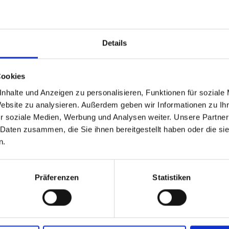
RAGEN!
JETZT
Details
Cookies
30.01.2027
27.02.202
nhalte und Anzeigen zu personalisieren, Funktionen für soziale
9€
Website zu analysieren. Außerdem geben wir Informationen zu I
ab
r soziale Medien, Werbung und Analysen weiter. Unsere Partner
 Daten zusammen, die Sie ihnen bereitgestellt haben oder die s
RAGEN!
JETZT
n.
Präferenzen
Statistiken
20.03.2027
27.03.202
9€
ab