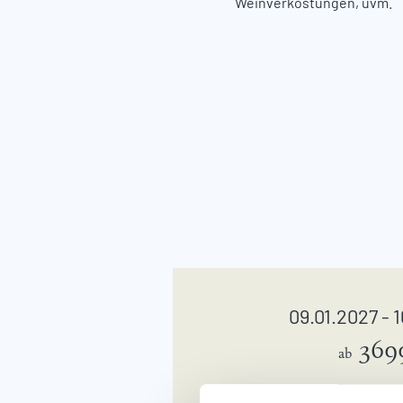
Weinverkostungen, uvm.
09.01.2027 - 
369
ab