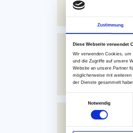
JETZT ANF
Zustimmung
Diese Webseite verwendet 
23.01.2027 - 
Wir verwenden Cookies, um I
369
und die Zugriffe auf unsere 
ab
Website an unsere Partner fü
möglicherweise mit weiteren
JETZT ANF
der Dienste gesammelt habe
E
Notwendig
i
n
13.03.2027 - 
w
i
369
ab
l