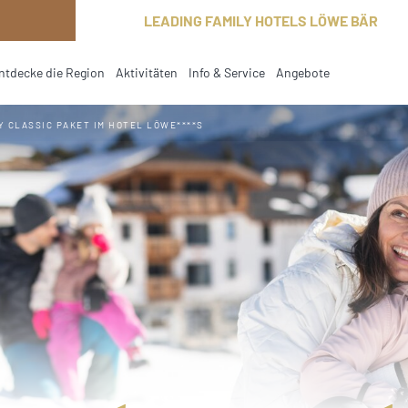
LEADING FAMILY HOTELS LÖWE BÄR
ntdecke die Region
Aktivitäten
Info & Service
Angebote
current
Y CLASSIC PAKET IM HOTEL LÖWE****S