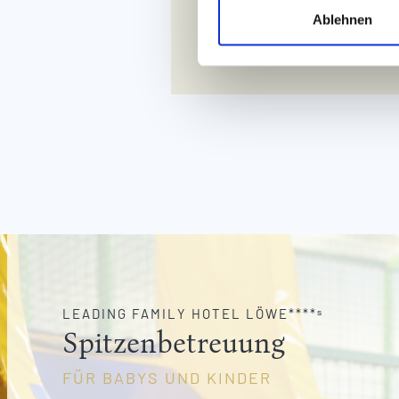
l
Ablehnen
i
JETZT ANF
g
u
n
g
s
a
u
s
w
a
h
l
LEADING FAMILY HOTEL LÖWE****ˢ
Spitzenbetreuung
FÜR BABYS UND KINDER