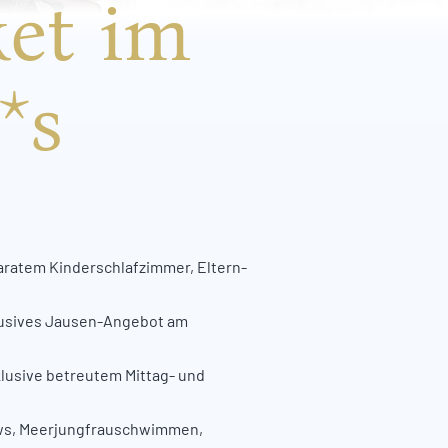
ket im
*s
aratem Kinderschlafzimmer, Eltern-
xklusives Jausen-Angebot am
lusive betreutem Mittag- und
ows, Meerjungfrauschwimmen,