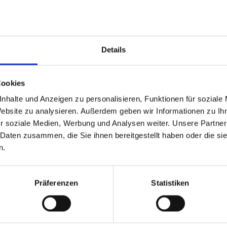
RAGEN!
JETZT
Details
30.01.2027
27.02.202
Cookies
9€
nhalte und Anzeigen zu personalisieren, Funktionen für soziale
ab
Website zu analysieren. Außerdem geben wir Informationen zu I
r soziale Medien, Werbung und Analysen weiter. Unsere Partner
RAGEN!
JETZT
 Daten zusammen, die Sie ihnen bereitgestellt haben oder die s
n.
Präferenzen
Statistiken
20.03.2027
27.03.202
9€
ab