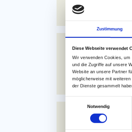
JETZT ANF
Zustimmung
23.01.2027 - 
Diese Webseite verwendet 
399
Wir verwenden Cookies, um I
ab
und die Zugriffe auf unsere 
Website an unsere Partner fü
JETZT ANF
möglicherweise mit weiteren
der Dienste gesammelt habe
E
Notwendig
i
n
13.03.2027 - 
w
399
i
ab