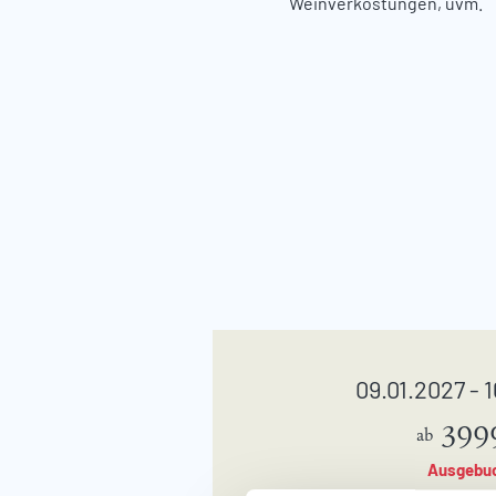
Weinverkostungen, uvm.
09.01.2027 - 
399
ab
Ausgebu