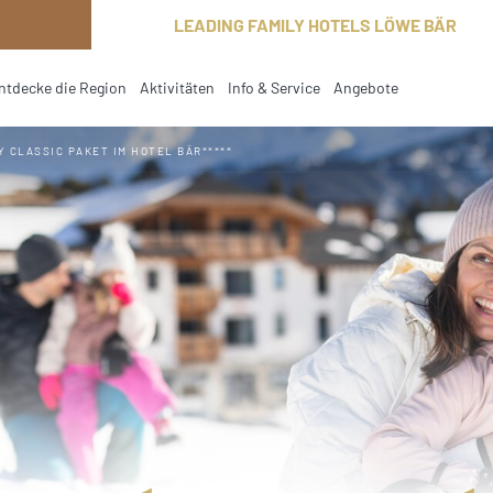
LEADING FAMILY HOTELS LÖWE BÄR
ntdecke die Region
Aktivitäten
Info & Service
Angebote
current
Y CLASSIC PAKET IM HOTEL BÄR*****