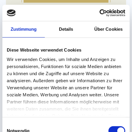
05.09.2026 - 12.09.2026
Zustimmung
Details
Über Cookies
2799€
ab
Ausgebucht
Diese Webseite verwendet Cookies
Wir verwenden Cookies, um Inhalte und Anzeigen zu
JETZT ANFRAGEN!
personalisieren, Funktionen für soziale Medien anbieten
zu können und die Zugriffe auf unsere Website zu
analysieren. Außerdem geben wir Informationen zu Ihrer
12.09.2026 - 19.09.2026
Verwendung unserer Website an unsere Partner für
soziale Medien, Werbung und Analysen weiter. Unsere
2499€
ab
Partner führen diese Informationen möglicherweise mit
weiteren Daten zusammen, die Sie ihnen bereitgestellt
haben oder die sie im Rahmen Ihrer Nutzung der Dienste
JETZT ANFRAGEN!
gesammelt haben.
E
Notwendig
i