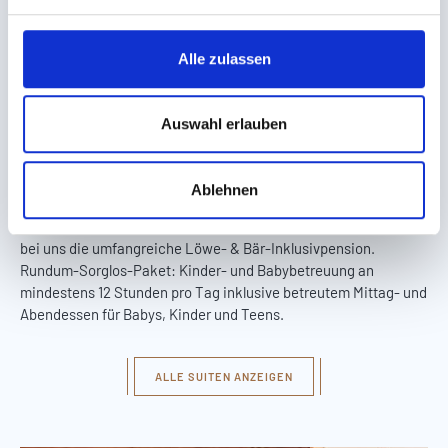
n
g
s
Alle zulassen
a
Weitere Suiten
u
entdecken
s
Auswahl erlauben
w
a
WOHNEN IN DEN HOTELS LÖWE & BÄR
Ablehnen
h
Zimmer text Eine Urlaubswoche für die ganze Familie in
l
unseren wunderschönen Suiten zum Spezialpreis. Sie genießen
bei uns die umfangreiche Löwe- & Bär-Inklusivpension.
Rundum-Sorglos-Paket: Kinder- und Babybetreuung an
mindestens 12 Stunden pro Tag inklusive betreutem Mittag- und
Abendessen für Babys, Kinder und Teens.
ALLE SUITEN ANZEIGEN