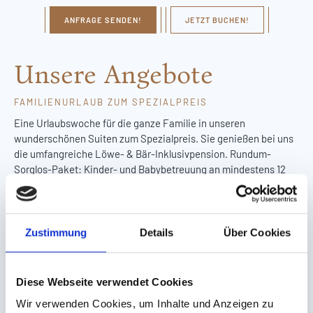
ANFRAGE SENDEN!
JETZT BUCHEN!
Unsere Angebote
FAMILIENURLAUB ZUM SPEZIALPREIS
Eine Urlaubswoche für die ganze Familie in unseren
wunderschönen Suiten zum Spezialpreis. Sie genießen bei uns
die umfangreiche Löwe- & Bär-Inklusivpension. Rundum-
Sorglos-Paket: Kinder- und Babybetreuung an mindestens 12
Stunden pro Tag inklusive betreutem Mittag- und Abendessen
für Babys, Kinder und Teens.
Zustimmung
Details
Über Cookies
ALLE ANGEBOTE
Diese Webseite verwendet Cookies
ab
Wir verwenden Cookies, um Inhalte und Anzeigen zu
€ 2799