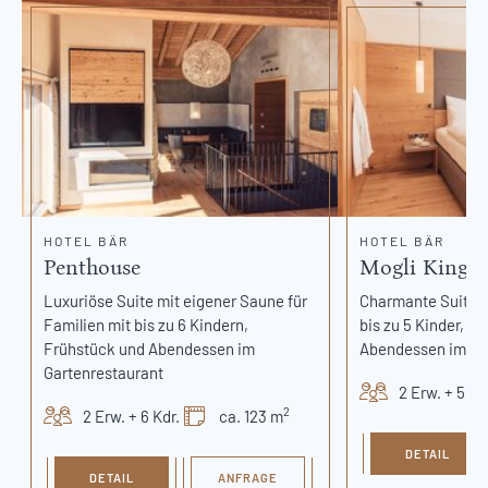
HOTEL BÄR
HOTEL BÄR
Penthouse
Mogli King S
Luxuriöse Suite mit eigener Saune für
Charmante Suite 
Familien mit bis zu 6 Kindern,
bis zu 5 Kinder, F
Frühstück und Abendessen im
Abendessen im Ga
Gartenrestaurant
2 Erw. + 5 Kd
2
2 Erw. + 6 Kdr.
ca. 123 m
DETAIL
DETAIL
ANFRAGE