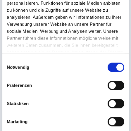
personalisieren, Funktionen für soziale Medien anbieten
PRO FAMILIE
zu können und die Zugriffe auf unsere Website zu
analysieren. Außerdem geben wir Informationen zu Ihrer
Verwendung unserer Website an unsere Partner für
soziale Medien, Werbung und Analysen weiter. Unsere
Partner führen diese Informationen möglicherweise mit
weiteren Daten zusammen, die Sie ihnen bereitgestellt
haben oder die sie im Rahmen Ihrer Nutzung der Dienste
Baby Classic Paket im Hotel
Baby Classic
gesammelt haben.
E
Bär*****
Bär*****
Notwendig
i
Verbringen Sie mit Ihrem Baby eine
Verbringen Sie mi
n
unbeschwerte Urlaubswoche im Hotel
unbeschwerte Url
w
Präferenzen
Bär***** in einer Balu oder Alpini Suite
Bär***** in einer B
i
Buchbar für 2 Erwachsene und mind.
Buchbar für 2 Erw
l
ein Baby bis 2 Jahre von Samstag bis
ein Baby bis 2 Ja
l
Statistiken
Samstag
Samstag
i
g
Marketing
BUCHEN
BU
u