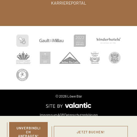
KARRIEREPORTAL
© 2026 Löwe Bär
Impressum
AGB
Datenschutzerklärung
UNVERBINDLI
Sprache
CH
JETZT BUCHEN!
ANFRAGEN!