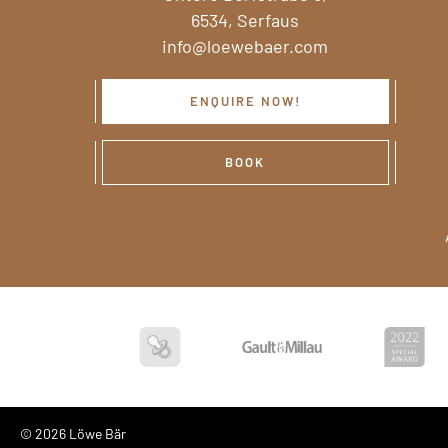
6534, Serfaus
info@loewebaer.com
ENQUIRE NOW!
BOOK
© 2026 Löwe Bär