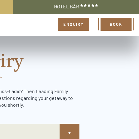
HOTEL BÄR
ENQUIRY
BOOK
iry
*
-Fiss-Ladis? Then Leading Family
uestions regarding your getaway to
you shortly.