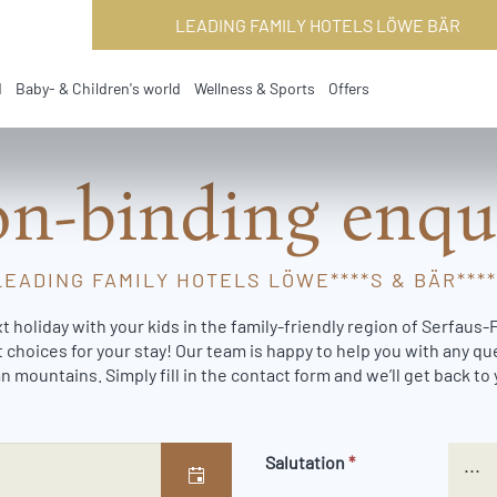
LEADING FAMILY HOTELS LÖWE BÄR
d
Baby- & Children's world
Wellness & Sports
Offers
n-binding enqu
LEADING FAMILY HOTELS LÖWE****S & BÄR****
t holiday with your kids in the family-friendly region of Serfaus
 choices for your stay! Our team is happy to help you with any q
n mountains. Simply fill in the contact form and we’ll get back to 
Salutation
*
...