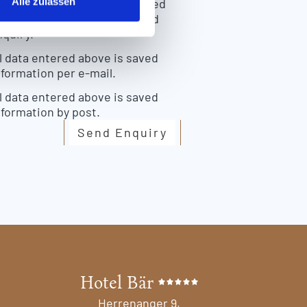
Alle zulassen
al data entered above is saved
purpose of the processing and
nquiry.
l data entered above is saved
nformation per e-mail.
l data entered above is saved
nformation by post.
Send Enquiry
Hotel Bär
Herrenanger 9,