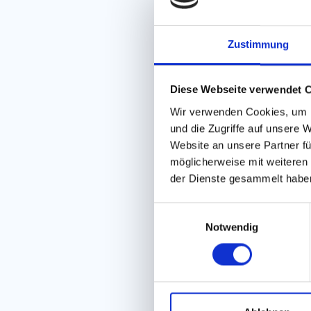
Zustimmung
Diese Webseite verwendet 
Wir verwenden Cookies, um I
und die Zugriffe auf unsere 
Website an unsere Partner fü
möglicherweise mit weiteren
der Dienste gesammelt habe
E
Notwendig
i
n
w
i
l
l