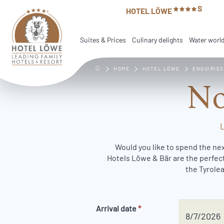
Table Of Content
Non-binding enquiry
S
Back to overview
Go to table of contents
Go to main navigation
HOTEL LÖWE
Suites & Prices
Culinary delights
Water worl
HOME
HOTEL LÖWE
ENQUIRIES
No
Would you like to spend the nex
Hotels Löwe & Bär are the perfect
the Tyrolea
Arrival date
*