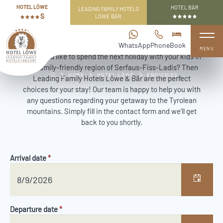
Table Of Content
Non-binding enquiry
HOTEL LÖWE
HOTEL BÄR
Back to overview
Go to table of contents
Go to main navigation
LEADING FAMILY HOTELS
Non-binding enquiry
S
LÖWE BÄR
LEADING FAMILY HOTELS LÖWE****S & BÄR*****
WhatsApp
Phone
Book
Open 
MENU
Would you like to spend the next holiday with your kids in
the family-friendly region of Serfaus-Fiss-Ladis? Then
HOME
HOTEL LÖWE
ENQUIRIES
Leading Family Hotels Löwe & Bär are the perfect
choices for your stay! Our team is happy to help you with
any questions regarding your getaway to the Tyrolean
mountains. Simply fill in the contact form and we’ll get
back to you shortly.
Arrival date
*
Departure date
*