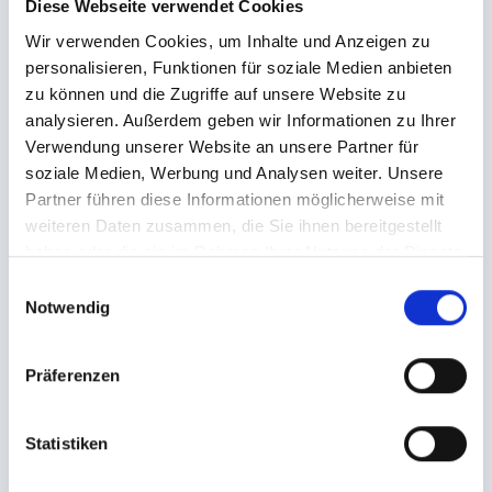
City
Diese Webseite verwendet Cookies
Wir verwenden Cookies, um Inhalte und Anzeigen zu
personalisieren, Funktionen für soziale Medien anbieten
zu können und die Zugriffe auf unsere Website zu
Country
*
analysieren. Außerdem geben wir Informationen zu Ihrer
Verwendung unserer Website an unsere Partner für
...
soziale Medien, Werbung und Analysen weiter. Unsere
Partner führen diese Informationen möglicherweise mit
weiteren Daten zusammen, die Sie ihnen bereitgestellt
E-mail
*
haben oder die sie im Rahmen Ihrer Nutzung der Dienste
gesammelt haben.
E
Notwendig
i
n
Phone
w
Präferenzen
i
l
l
Statistiken
*
I agree that my personal data entered above is
i